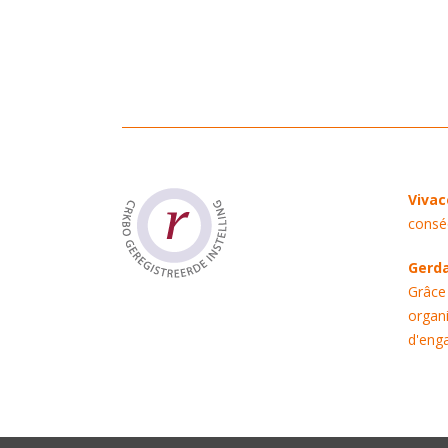
Viva
conséq
Gerd
Grâce
organi
d'eng