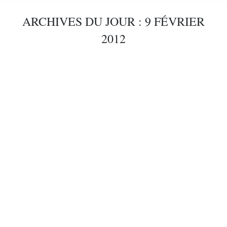
ARCHIVES DU JOUR :
9 FÉVRIER
2012
Des tracas sur la table ? La table ronde comme
forme de travail
articles
Par
Gerd Nobel
9 février 2012
L'ennui dans une organisation scolaire est inévitable
et constitue en fait un moteur de changement. La
table ronde peut être une bonne forme de travail
pour rendre la tracasserie négociable.