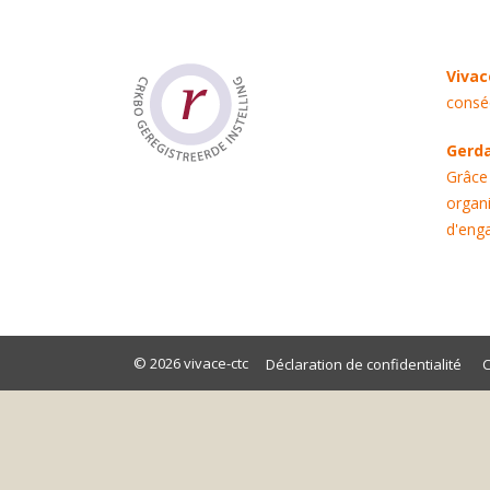
Viva
conséq
Gerd
Grâce
organi
d'eng
© 2026
vivace-ctc
Déclaration de confidentialité
C