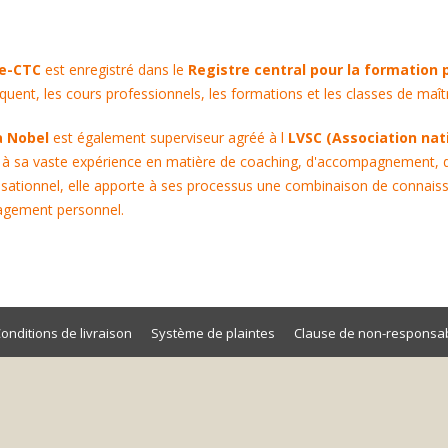
ce-CTC
est enregistré dans le
Registre central pour la formation 
uent, les cours professionnels, les formations et les classes de maî
a Nobel
est également superviseur agréé à l
LVSC (Association nati
 à sa vaste expérience en matière de coaching, d'accompagnement, 
sationnel, elle apporte à ses processus une combinaison de connaiss
agement personnel.
onditions de livraison
Système de plaintes
Clause de non-responsab