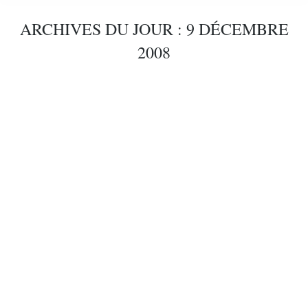
ARCHIVES DU JOUR :
9 DÉCEMBRE
2008
La réflexion en tant que classeur
articles
Par
Gerd Nobel
9 décembre 2008
Intervision vous permet de vous connecter à vous-
même. Cela permet également une meilleure
connexion avec vos collègues, votre équipe et
votre école.