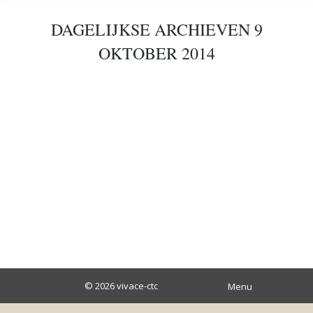
DAGELIJKSE ARCHIEVEN
9
OKTOBER 2014
Werken aan leiderschap, dialoog en kwaliteit
artikelen
Door
Gerd Nobel
9 oktober 2014
Leiderschap en Verandering bij Carinova
© 2026
vivace-ctc
Menu