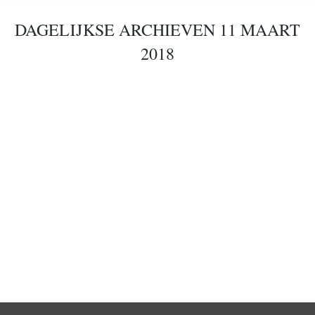
DAGELIJKSE ARCHIEVEN
11 MAART
2018
Artikel: Richtinggevend vernieuwen in het VO:
hoe doe je dat?
artikelen
,
homepage-row-artikel
Door
micha
11 maart 2018
Een praktijkverhaal: het Avila College in Hengelo