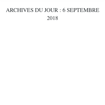
ARCHIVES DU JOUR :
6 SEPTEMBRE
2018
Cartes d'entraînement
publications
Par
Gerd Nobel
6 septembre 2018
Cartes d'entraînement
Gerda Nobel / Alice de Groot