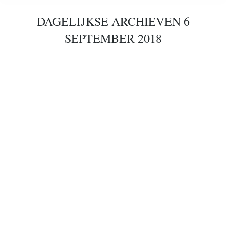
DAGELIJKSE ARCHIEVEN
6
SEPTEMBER 2018
Coaching Cards
publicaties
Door
Gerd Nobel
6 september 2018
Coaching Cards
Gerda Nobel / Alice de Groot