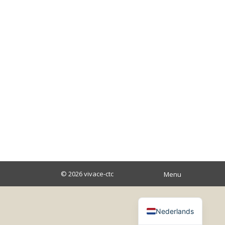
ISBN 90 5901 085 X
Boek: Intervisie in het onderwijs: Een goudmijn
homepage
,
nieuws
Door
micha
6 september 2018
Intervisie in het onderwijs: Een goudmijn. Een boek
voor docenten, begeleiders, leidinggevenden,
HRM’ers, lerarenopleiders, coaches,
onderwijsconsultants en trainers.
© 2026
vivace-ctc
Menu
Nederlands