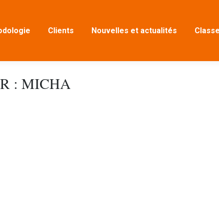
dologie
Clients
Nouvelles et actualités
Classe
R :
MICHA
6
l 2026
'est vous) Pour les intervisors et les facilitateurs de processus (
ance d'intervention Inscrivez-vous La Masterclass Dans cette Mas
e d'intervisor ou de processionnel. Cette Masterclass porte princi