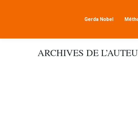
Gerda Nobel
Métho
ARCHIVES DE L’AUTEU
L'intervisor comme outil - 8 octobre 202
atelier de maître
,
nouvelles
Par
micha
16 avri
L'intervisor en tant qu'instrument (et oui, c
croître en finesse, en présence et en puiss
complexité signifie pour vous dans votre rôl