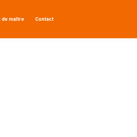
 de maître
Contact
processionnels) qui veulent continuer à
terclass, nous voulons découvrir ce que la
palement sur l'art de...