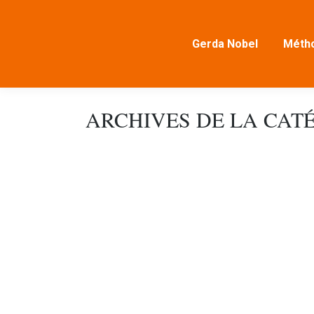
Gerda Nobel
Métho
ARCHIVES DE LA CATÉ
L'intervisor comme outil - 8 octobre 202
atelier de maître
,
nouvelles
Par
micha
16 avri
L'intervisor en tant qu'instrument (et oui, c
croître en finesse, en présence et en puiss
complexité signifie pour vous dans votre rôl