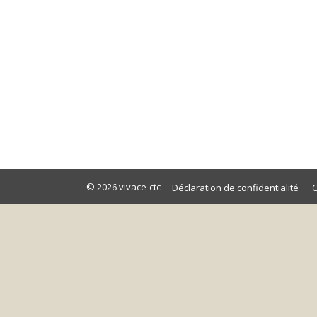
Livre : L'intervention dans l'éducation : 
page d'accueil
,
nouvelles
Par
micha
6 septem
L'intervention dans l'éducation : une mine d
coachs, les consultants en éducation et les
© 2026
vivace-ctc
Déclaration de confidentialité
C