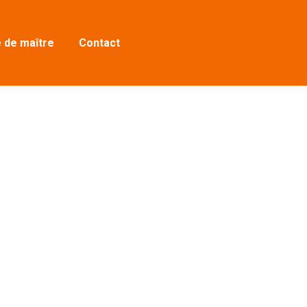
 de maître
Contact
processionnels) qui veulent continuer à
terclass, nous voulons découvrir ce que la
palement sur l'art de...