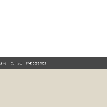
, les GRH, les formateurs d'enseignants, les
ilité
Contact
KVK 50324853