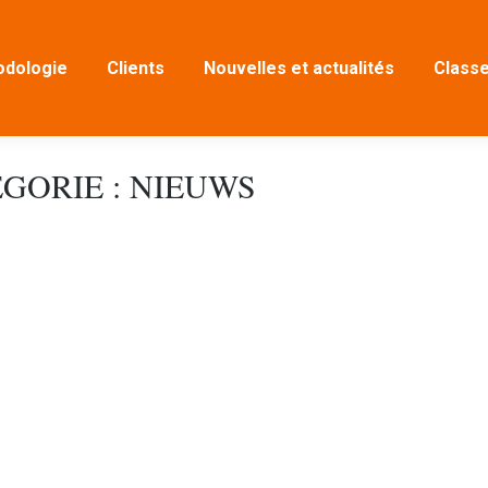
dologie
Clients
Nouvelles et actualités
Classe
GORIE :
NIEUWS
6
l 2026
'est vous) Pour les intervisors et les facilitateurs de processus (
ance d'intervention Inscrivez-vous La Masterclass Dans cette Mas
e d'intervisor ou de processionnel. Cette Masterclass porte princi