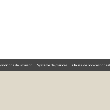
une mine d'or
bre 2018
'or. Un livre pour les enseignants, les superviseurs, les managers
 formateurs.
onditions de livraison
Système de plaintes
Clause de non-responsab